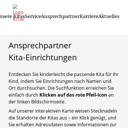
nsere Kitas
Service
Ansprechpartner
Karriere
Aktuelles
Start
/
Ansprechpartner
/
Ansprechpartner Kita-Einrichtungen
Mitarbeitervertretung Nord (MAV Nord)
Mitarbeitervertretung Süd (MAV Süd)
Schwerbehindertenvertretung OWL
Ansprechpartner Kita-Einrichtungen
Ansprechpartner gem. GmbH
Ansprechpartner
Kita-Einrichtungen
Entdecken Sie kinderleicht die passende Kita für Ihr
Kind, indem Sie Einrichtungen nach Namen und
Ort durchsuchen. Die Suchfunktion erreichen Sie
einfach durch
Klicken auf das rote Pfeil-Icon
an
der linken Bildschirmseite.
Auf unserer interaktiven Karte weisen Stecknadeln
die Standorte der Kitas aus – ein Klick genügt, und
Sie erhalten Adressdaten sowie Informationen zur