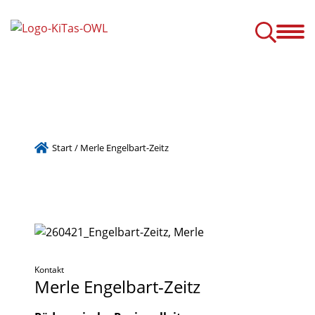
r!
Unsere Kitas
Service
Ansprechpartner
Karriere
Aktuelles
Start
/
Merle Engelbart-Zeitz
Kontakt
Merle
Engelbart-Zeitz