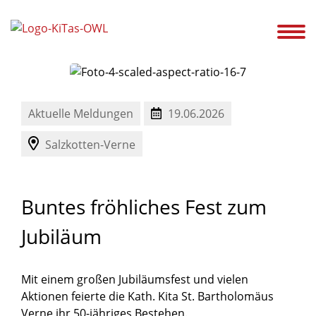
ir!
Unsere Kitas
Service
Ansprechpartner
Karriere
Aktuelles
Aktuelle Meldungen
19.06.2026
Salzkotten-Verne
Buntes
fröhliches
Fest
zum
Jubiläum
Mit einem großen Jubiläumsfest und vielen
Aktionen feierte die Kath. Kita St. Bartholomäus
Verne ihr 50-jähriges Bestehen.