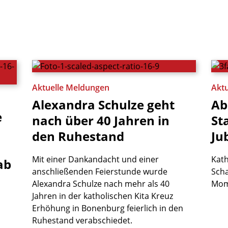
Aktuelle Meldungen
Akt
Alexandra
Schulze
geht
Ab
e
nach
über
40
Jahren
in
St
den
Ruhestand
Ju
Mit einer Dankandacht und einer
Kath
ab
anschließenden Feierstunde wurde
Scha
Alexandra Schulze nach mehr als 40
Mom
Jahren in der katholischen Kita Kreuz
Erhöhung in Bonenburg feierlich in den
Ruhestand verabschiedet.