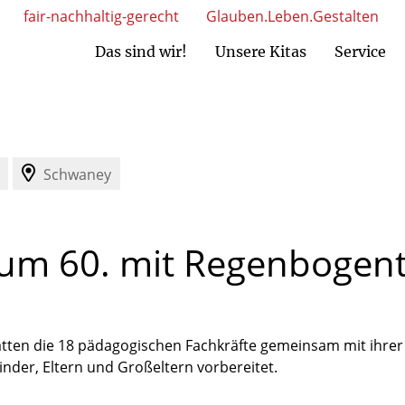
fair-nachhaltig-gerecht
Glauben.Leben.Gestalten
Das sind wir!
Unsere Kitas
Service
MAV Nord)
AV Süd)
Ansprechpartner Kita-Einrichtungen
Ansprechpartner gem. GmbH
Schwaney
zum
60.
mit
Regenbogen
tten die 18 pädagogischen Fachkräfte gemeinsam mit ihrer L
der, Eltern und Großeltern vorbereitet.