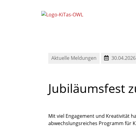
Mitarbeitervertretung Nord (
Mitarbeitervertretung Süd (M
Schwerbehindertenvertretung OWL
Aktuelle Meldungen
30.04.2026
Jubiläumsfest
Mit viel Engagement und Kreativität ha
abwechslungsreiches Programm für Kin