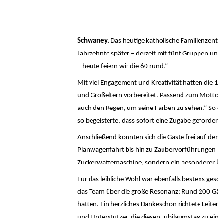
Schwaney.
Das heutige katholische Familienzen
Jahrzehnte später – derzeit mit fünf Gruppen und
– heute feiern wir die 60 rund.“
Mit viel Engagement und Kreativität hatten die 
und Großeltern vorbereitet. Passend zum Motto 
auch den Regen, um seine Farben zu sehen.“ So 
so begeisterte, dass sofort eine Zugabe geforde
Anschließend konnten sich die Gäste frei auf d
Planwagenfahrt bis hin zu Zaubervorführungen 
Zuckerwattemaschine, sondern ein besonderer Ü
Für das leibliche Wohl war ebenfalls bestens g
das Team über die große Resonanz: Rund 200 Gäst
hatten. Ein herzliches Dankeschön richtete Leiter
und Unterstützer, die diesen Jubiläumstag zu e