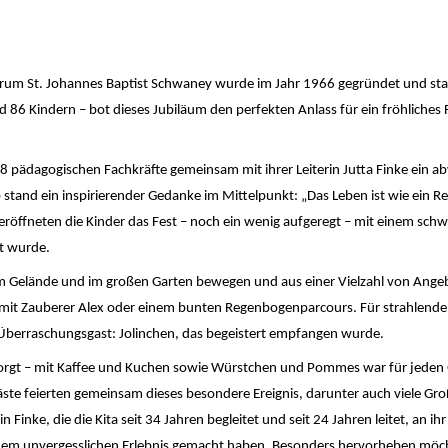
trum St. Johannes Baptist Schwaney wurde im Jahr 1966 gegründet und sta
 86 Kindern – bot dieses Jubiläum den perfekten Anlass für ein fröhliches 
18 pädagogischen Fachkräfte gemeinsam mit ihrer Leiterin Jutta Finke ein 
stand ein inspirierender Gedanke im Mittelpunkt: „Das Leben ist wie ein 
eröffneten die Kinder das Fest – noch ein wenig aufgeregt – mit einem sc
rt wurde.
em Gelände und im großen Garten bewegen und aus einer Vielzahl von Ange
mit Zauberer Alex oder einem bunten Regenbogenparcours. Für strahlende 
berraschungsgast: Jolinchen, das begeistert empfangen wurde.
esorgt – mit Kaffee und Kuchen sowie Würstchen und Pommes war für jeden
e feierten gemeinsam dieses besondere Ereignis, darunter auch viele Großel
in Finke, die die Kita seit 34 Jahren begleitet und seit 24 Jahren leitet, an
inem unvergesslichen Erlebnis gemacht haben. Besonders hervorheben möch