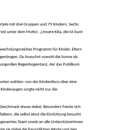
rtete mit drei Gruppen und 79 Kindern. Sechs
Fest unter dem Motto: „Unsere Kita, die ist bunt
abwechslungsreiches Programm für Kinder, Eltern
Regenbogen. Du brauchst sowohl die Sonne als
hwungvollen Regenbogentanz, der das Publikum
boten wählen: von der Kinderdisco über eine
Kinderaugen sorgte nicht nur die
 Geschmack etwas dabei. Besonders freute sich
tern, die selbst einst die Einrichtung besucht
 ihr gesamtes Team sowie an alle Unterstützerinnen
te sie dabei die freundlichen Worte und den