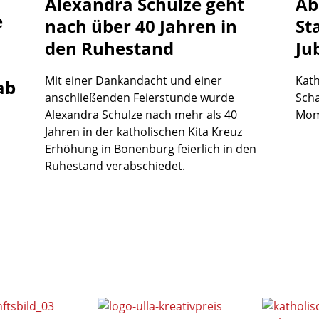
Alexandra
Schulze
geht
Ab
e
nach
über
40
Jahren
in
St
den
Ruhestand
Ju
Mit einer Dankandacht und einer
Kath
ab
anschließenden Feierstunde wurde
Scha
Alexandra Schulze nach mehr als 40
Mom
Jahren in der katholischen Kita Kreuz
Erhöhung in Bonenburg feierlich in den
Ruhestand verabschiedet.