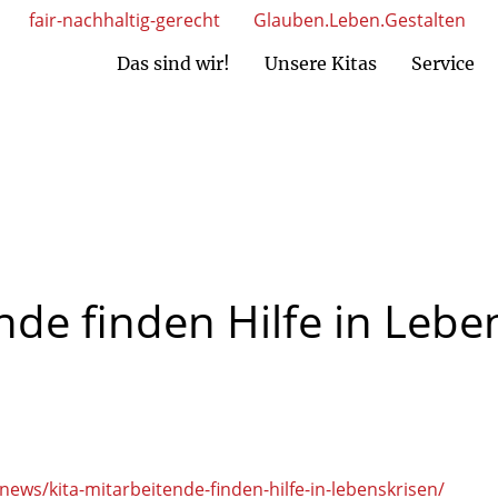
fair-nachhaltig-gerecht
Glauben.Leben.Gestalten
Das sind wir!
Unsere Kitas
Service
MAV Nord)
AV Süd)
Ansprechpartner Kita-Einrichtungen
Ansprechpartner gem. GmbH
ende
finden
Hilfe
in
Leben
ews/kita-mitarbeitende-finden-hilfe-in-lebenskrisen/