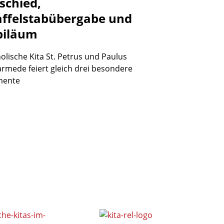
schied,
affelstabübergabe
und
biläum
olische Kita St. Petrus und Paulus
rmede feiert gleich drei besondere
ente