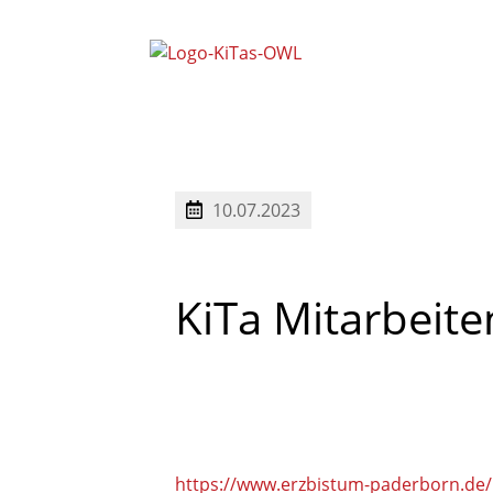
Mitarbeitervertretung Nord (
Mitarbeitervertretung Süd (M
Schwerbehindertenvertretung OWL
10.07.2023
KiTa
Mitarbeit
https://www.erzbistum-paderborn.de/n