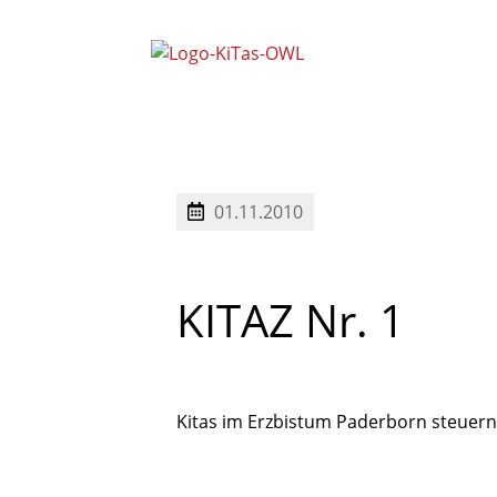
Mitarbeitervertretung Nord (
Mitarbeitervertretung Süd (M
Schwerbehindertenvertretung OWL
01.11.2010
KITAZ
Nr.
1
Kitas im Erzbistum Paderborn steuern 