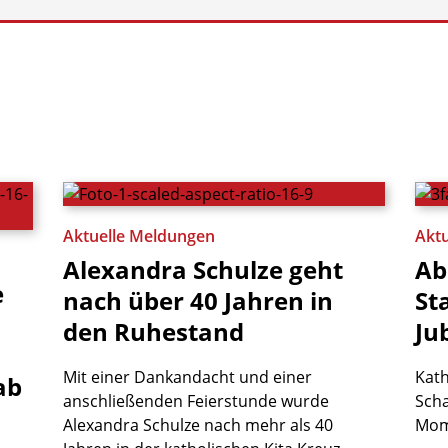
Aktuelle Meldungen
Akt
Alexandra
Schulze
geht
Ab
e
nach
über
40
Jahren
in
St
den
Ruhestand
Ju
Mit einer Dankandacht und einer
Kath
ab
anschließenden Feierstunde wurde
Scha
Alexandra Schulze nach mehr als 40
Mom