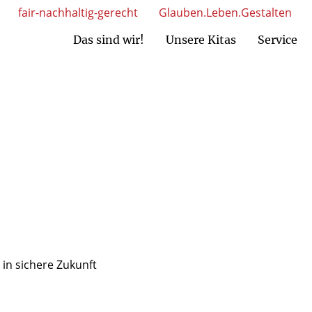
fair-nachhaltig-gerecht
Glauben.Leben.Gestalten
Das sind wir!
Unsere Kitas
Service
MAV Nord)
AV Süd)
Ansprechpartner Kita-Einrichtungen
Ansprechpartner gem. GmbH
in sichere Zukunft