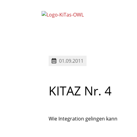
Mitarbeitervertretung Nord (
Mitarbeitervertretung Süd (M
Schwerbehindertenvertretung OWL
01.09.2011
KITAZ
Nr.
4
Wie Integration gelingen kann