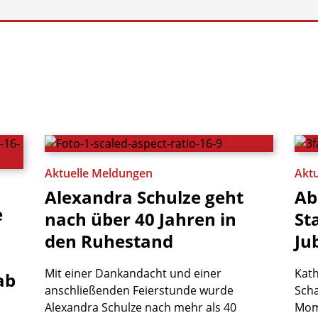
Aktuelle Meldungen
Akt
Alexandra
Schulze
geht
Ab
e
nach
über
40
Jahren
in
St
den
Ruhestand
Ju
Mit einer Dankandacht und einer
Kath
ab
anschließenden Feierstunde wurde
Scha
Alexandra Schulze nach mehr als 40
Mom