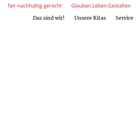
fair-nachhaltig-gerecht
Glauben.Leben.Gestalten
Das sind wir!
Unsere Kitas
Service
MAV Nord)
AV Süd)
Ansprechpartner Kita-Einrichtungen
Ansprechpartner gem. GmbH