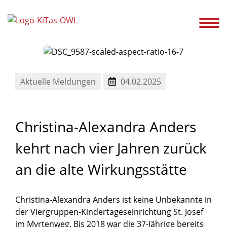
ir!
Unsere Kitas
Service
Ansprechpartner
Karriere
Aktuelles
Aktuelle Meldungen
04.02.2025
Christina-Alexandra
Anders
kehrt
nach
vier
Jahren
zurück
an
die
alte
Wirkungsstätte
Christina-Alexandra Anders ist keine Unbekannte in
der Viergruppen-Kindertageseinrichtung St. Josef
im Myrtenweg. Bis 2018 war die 37-Jährige bereits