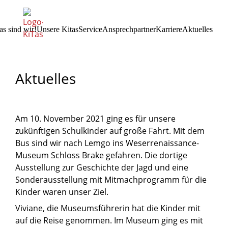
as sind wir!
Unsere Kitas
Service
Ansprechpartner
Karriere
Aktuelles
15.11.2021
Mitarbeitervertretung Nord (MAV Nord)
Mitarbeitervertretung Süd (MAV Süd)
Schwerbehindertenvertretung OWL
Ansprechpartner Kita-Einrichtungen
Ansprechpartner gem. GmbH
Aktuelles
Am 10. November 2021 ging es für unsere
zukünftigen Schulkinder auf große Fahrt. Mit dem
Bus sind wir nach Lemgo ins Weserrenaissance-
Museum Schloss Brake gefahren. Die dortige
Ausstellung zur Geschichte der Jagd und eine
Sonderausstellung mit Mitmachprogramm für die
Kinder waren unser Ziel.
Viviane, die Museumsführerin hat die Kinder mit
auf die Reise genommen. Im Museum ging es mit