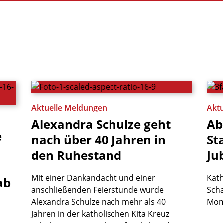
Aktuelle Meldungen
Akt
Alexandra
Schulze
geht
Ab
e
nach
über
40
Jahren
in
St
den
Ruhestand
Ju
Mit einer Dankandacht und einer
Kath
ab
anschließenden Feierstunde wurde
Scha
Alexandra Schulze nach mehr als 40
Mom
Jahren in der katholischen Kita Kreuz