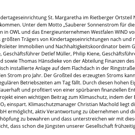
indertageseinrichtung St. Margaretha im Rietberger Ortstei
kommen. Unter dem Motto „Sauberer Sonnenstrom für die K
en in OWL und das Energieunternehmen Westfalen WIND vor
s größten Trägers von Kindertageseinrichtungen nach und 
eichsleiter Immobilien und Nachhaltigkeitskoordinator bei
 Geschäftsführer Detlef Müller, Philip Kiene, Geschäftsfüh
d sowie Thomas Hänsdieke von der Abteilung Finanzen des 
sch installierte Anlage auf dem Flachdach in der Ringstraß
en Strom pro Jahr. Der Großteil des erzeugten Stroms kann 
egulären Betriebszeiten am Tag fällt. Durch diesen hohen E
rhaft und profitiert von einer spürbaren finanziellen En
 Projekt einen wichtigen Beitrag zum Klimaschutz, indem der
 CO₂ einspart. Klimaschutzmanager Christian Machold lieg
mbH ermöglicht, aktiv Verantwortung zu übernehmen und di
chöpfung zu bewahren und dass unterstreichen wir mit diese
cht, dass schon die Jüngsten unserer Gesellschaft frühzeiti