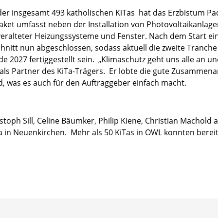
der insgesamt 493 katholischen KiTas hat das Erzbistum Pa
ket umfasst neben der Installation von Photovoltaikanlag
alteter Heizungssysteme und Fenster. Nach dem Start eine
nitt nun abgeschlossen, sodass aktuell die zweite Tranche 
e 2027 fertiggestellt sein. „Klimaschutz geht uns alle an und
e als Partner des KiTa-Trägers. Er lobte die gute Zusammena
and, was es auch für den Auftraggeber einfach macht.
stoph Sill, Celine Bäumker, Philip Kiene, Christian Machold
a in Neuenkirchen. Mehr als 50 KiTas in OWL konnten bereit