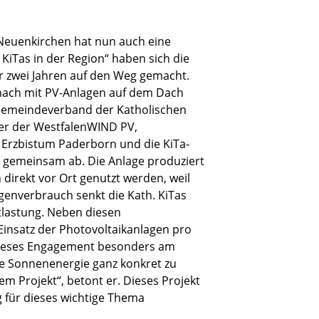
l Neuenkirchen hat nun auch eine
iTas in der Region“ haben sich die
 zwei Jahren auf den Weg gemacht.
nach mit PV-Anlagen auf dem Dach
m Gemeindeverband der Katholischen
rer der WestfalenWIND PV,
Erzbistum Paderborn und die KiTa-
e gemeinsam ab. Die Anlage produziert
direkt vor Ort genutzt werden, weil
igenverbrauch senkt die Kath. KiTas
tlastung. Neben diesen
 Einsatz der Photovoltaikanlagen pro
t dieses Engagement besonders am
e Sonnenenergie ganz konkret zu
m Projekt“, betont er. Dieses Projekt
g für dieses wichtige Thema