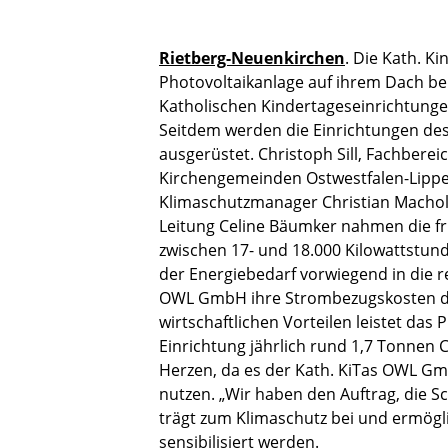
Rietberg-Neuenkirchen
. Die Kath. K
Photovoltaikanlage auf ihrem Dach be
Katholischen Kindertageseinrichtung
Seitdem werden die Einrichtungen de
ausgerüstet. Christoph Sill, Fachber
Kirchengemeinden Ostwestfalen-Lippe,
Klimaschutzmanager Christian Machol
Leitung Celine Bäumker nahmen die fri
zwischen 17- und 18.000 Kilowattstund
der Energiebedarf vorwiegend in die r
OWL GmbH ihre Strombezugskosten daue
wirtschaftlichen Vorteilen leistet das
Einrichtung jährlich rund 1,7 Tonnen
Herzen, da es der Kath. KiTas OWL G
nutzen. „Wir haben den Auftrag, die S
trägt zum Klimaschutz bei und ermögli
sensibilisiert werden.