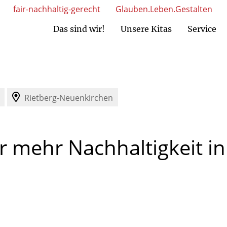
fair-nachhaltig-gerecht
Glauben.Leben.Gestalten
Das sind wir!
Unsere Kitas
Service
MAV Nord)
AV Süd)
Ansprechpartner Kita-Einrichtungen
Ansprechpartner gem. GmbH
Rietberg-Neuenkirchen
r
mehr
Nachhaltigkeit
in