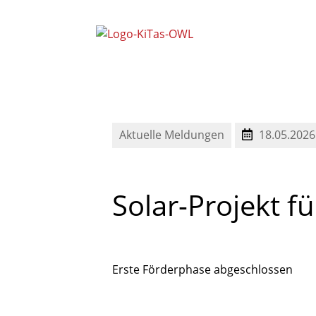
Mitarbeitervertretung Nord (
Mitarbeitervertretung Süd (M
Schwerbehindertenvertretung OWL
Aktuelle Meldungen
18.05.2026
Solar-Projekt
fü
Erste Förderphase abgeschlossen