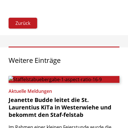
Zurück
Weitere
Einträge
Aktuelle Meldungen
Jeanette
Budde
leitet
die
St.
Laurentius
KiTa
in
Westerwiehe
und
bekommt
den
Staf-felstab
Im Rahmen einer kleinen Feierstunde wurde die