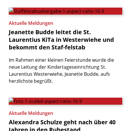
Aktuelle Meldungen
Jeanette
Budde
leitet
die
St.
Laurentius
KiTa
in
Westerwiehe
und
bekommt
den
Staf-felstab
Im Rahmen einer kleinen Feierstunde wurde die
neue Leitung der Kindertageseinrichtung St.
Laurentius Westerwiehe, Jeanette Budde, aufs
herzlichste begrüßt.
Aktuelle Meldungen
Alexandra
Schulze
geht
nach
über
40
Jahren
in
den
Ruhestand