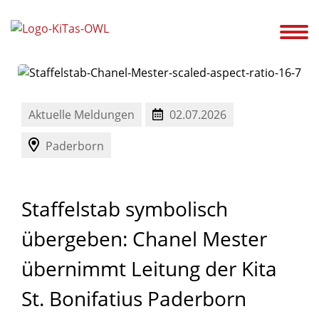
ir!
Unsere Kitas
Service
Ansprechpartner
Karriere
Aktuelles
Aktuelle Meldungen
02.07.2026
Paderborn
Staffelstab
symbolisch
übergeben:
Chanel
Mester
übernimmt
Leitung
der
Kita
St.
Bonifatius
Paderborn