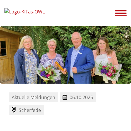
ir!
Unsere Kitas
Service
Ansprechpartner
Karriere
Aktuelles
Aktuelle Meldungen
06.10.2025
Scherfede