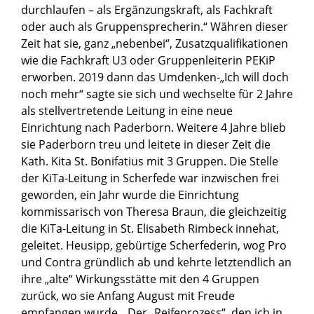
durchlaufen – als Ergänzungskraft, als Fachkraft
oder auch als Gruppensprecherin.“ Währen dieser
Zeit hat sie, ganz „nebenbei“, Zusatzqualifikationen
wie die Fachkraft U3 oder Gruppenleiterin PEKiP
erworben. 2019 dann das Umdenken-„Ich will doch
noch mehr“ sagte sie sich und wechselte für 2 Jahre
als stellvertretende Leitung in eine neue
Einrichtung nach Paderborn. Weitere 4 Jahre blieb
sie Paderborn treu und leitete in dieser Zeit die
Kath. Kita St. Bonifatius mit 3 Gruppen. Die Stelle
der KiTa-Leitung in Scherfede war inzwischen frei
geworden, ein Jahr wurde die Einrichtung
kommissarisch von Theresa Braun, die gleichzeitig
die KiTa-Leitung in St. Elisabeth Rimbeck innehat,
geleitet. Heusipp, gebürtige Scherfederin, wog Pro
und Contra gründlich ab und kehrte letztendlich an
ihre „alte“ Wirkungsstätte mit den 4 Gruppen
zurück, wo sie Anfang August mit Freude
empfangen wurde. „Der „Reifeprozess“, den ich in