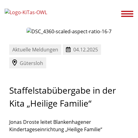
ir!
Unsere Kitas
Service
Ansprechpartner
Karriere
Aktuelles
Aktuelle Meldungen
04.12.2025
Gütersloh
Staffelstabübergabe
in
der
Kita
„Heilige
Familie“
Jonas Droste leitet Blankenhagener
Kindertageseinrichtung „Heilige Familie“